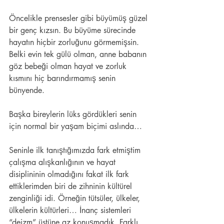
Öncelikle prensesler gibi büyümüş güzel 
bir genç kızsın. Bu büyüme sürecinde 
hayatın hiçbir zorluğunu görmemişsin. 
Belki evin tek gülü olman, anne babanın 
göz bebeği olman hayat ve zorluk 
kısmını hiç barındırmamış senin 
bünyende.
Başka bireylerin lüks gördükleri senin 
için normal bir yaşam biçimi aslında…
Seninle ilk tanıştığımızda fark etmiştim 
çalışma alışkanlığının ve hayat 
disiplininin olmadığını fakat ilk fark 
ettiklerimden biri de zihninin kültürel 
zenginliği idi. Örneğin tütsüler, ülkeler, 
ülkelerin kültürleri… İnanç sistemleri 
“deizm” üstüne az konuşmadık. Farklı 