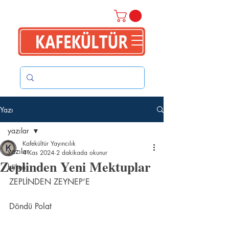
Yazı
yazılar
Kafekültür Yayıncılık
yazılar
4 Kas 2024
2 dakikada okunur
Zeplinden Yeni Mektuplar
bülten
ZEPLİNDEN ZEYNEP’E
Döndü Polat