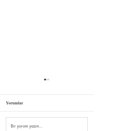
Yorumlar
Sevgili Vatanım
Bir yorum yazın...
Temmuz Konuşma