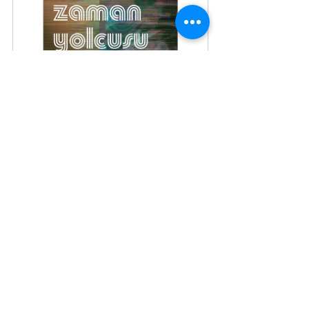
Zaman Yolcusu Kalmasın
Satın Al
La Frida
Satın Al