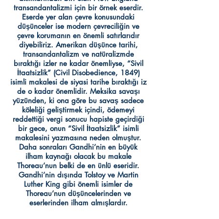
transandantalizmi için bir örnek eserdir.
Eserde yer alan çevre konusundaki
düşünceler ise modern çevreciliğin ve
çevre korumanın en önemli satırlarıdır
diyebiliriz. Amerikan düşünce tarihi,
transandantalizm ve natüralizmde
bıraktığı izler ne kadar önemliyse, “Sivil
İtaatsizlik” (Civil Disobedience, 1849)
isimli makalesi de siyasi tarihe bıraktığı iz
de o kadar önemlidir. Meksika savaşı
yüzünden, ki ona göre bu savaş sadece
köleliği geliştirmek içindi, ödemeyi
reddettiği vergi sonucu hapiste geçirdiği
bir gece, onun “Sivil İtaatsizlik” isimli
makalesini yazmasına neden olmuştur.
Daha sonraları Gandhi’nin en büyük
ilham kaynağı olacak bu makale
Thoreau’nun belki de en ünlü eseridir.
Gandhi’nin dışında Tolstoy ve Martin
Luther King gibi önemli isimler de
Thoreau’nun düşüncelerinden ve
eserlerinden ilham almışlardır.