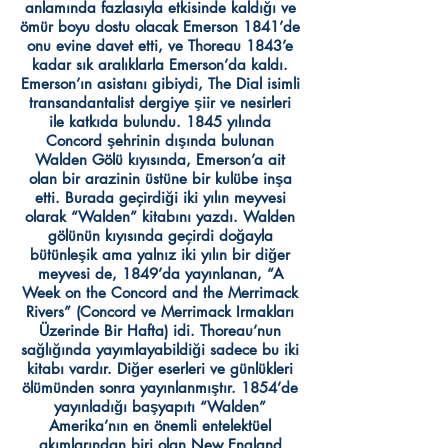
anlamında fazlasıyla etkisinde kaldığı ve
ömür boyu dostu olacak Emerson 1841’de
onu evine davet etti, ve Thoreau 1843’e
kadar sık aralıklarla Emerson’da kaldı.
Emerson’ın asistanı gibiydi, The Dial isimli
transandantalist dergiye şiir ve nesirleri
ile katkıda bulundu. 1845 yılında
Concord şehrinin dışında bulunan
Walden Gölü kıyısında, Emerson’a ait
olan bir arazinin üstüne bir kulübe inşa
etti. Burada geçirdiği iki yılın meyvesi
olarak “Walden” kitabını yazdı. Walden
gölünün kıyısında geçirdi doğayla
bütünleşik ama yalnız iki yılın bir diğer
meyvesi de, 1849’da yayınlanan, “A
Week on the Concord and the Merrimack
Rivers” (Concord ve Merrimack Irmakları
Üzerinde Bir Hafta) idi. Thoreau’nun
sağlığında yayımlayabildiği sadece bu iki
kitabı vardır. Diğer eserleri ve günlükleri
ölümünden sonra yayınlanmıştır. 1854’de
yayınladığı başyapıtı “Walden”
Amerika’nın en önemli entelektüel
akımlarından biri olan New England