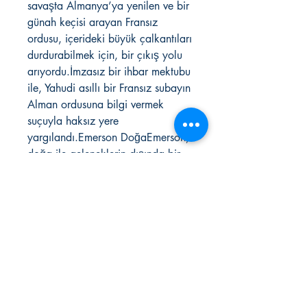
savaşta Almanya’ya yenilen ve bir
günah keçisi arayan Fransız
ordusu, içerideki büyük çalkantıları
durdurabilmek için, bir çıkış yolu
arıyordu.İmzasız bir ihbar mektubu
ile, Yahudi asıllı bir Fransız subayın
Alman ordusuna bilgi vermek
suçuyla haksız yere
yargılandı.Emerson DoğaEmerson,
doğa ile geleneklerin dışında bir
ilişki kuran Transandantalizm
akımının temellerini attığı bu
çalışmasını konu hakkındaki ilk
konferanslarına
dayandırır.Emerson, doğayı her
şeyi içine alan ve çok az
tanıdığımız ilahi bir varlık olarak
tanımlar. Birey ile doğanın
füzyonunu yüceltir. Bu durum aynı