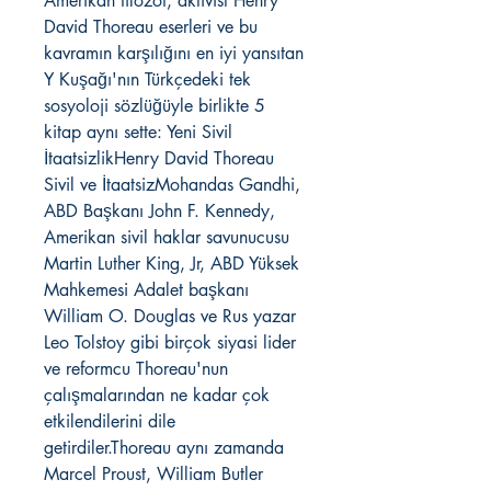
Amerikan filozof, aktivist Henry
David Thoreau eserleri ve bu
kavramın karşılığını en iyi yansıtan
Y Kuşağı'nın Türkçedeki tek
sosyoloji sözlüğüyle birlikte 5
kitap aynı sette: Yeni Sivil
İtaatsizlikHenry David Thoreau
Sivil ve İtaatsizMohandas Gandhi,
ABD Başkanı John F. Kennedy,
Amerikan sivil haklar savunucusu
Martin Luther King, Jr, ABD Yüksek
Mahkemesi Adalet başkanı
William O. Douglas ve Rus yazar
Leo Tolstoy gibi birçok siyasi lider
ve reformcu Thoreau'nun
çalışmalarından ne kadar çok
etkilendilerini dile
getirdiler.Thoreau aynı zamanda
Marcel Proust, William Butler