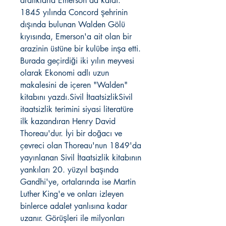
aralıklarla Emerson'da kaldı.
1845 yılında Concord şehrinin
dışında bulunan Walden Gölü
kıyısında, Emerson'a ait olan bir
arazinin üstüne bir kulübe inşa etti.
Burada geçirdiği iki yılın meyvesi
olarak Ekonomi adlı uzun
makalesini de içeren "Walden"
kitabını yazdı.Sivil İtaatsizlikSivil
itaatsizlik terimini siyasi literatüre
ilk kazandıran Henry David
Thoreau'dur. İyi bir doğacı ve
çevreci olan Thoreau'nun 1849'da
yayınlanan Sivil İtaatsizlik kitabının
yankıları 20. yüzyıl başında
Gandhi'ye, ortalarında ise Martin
Luther King'e ve onları izleyen
binlerce adalet yanlısına kadar
uzanır. Görüşleri ile milyonları