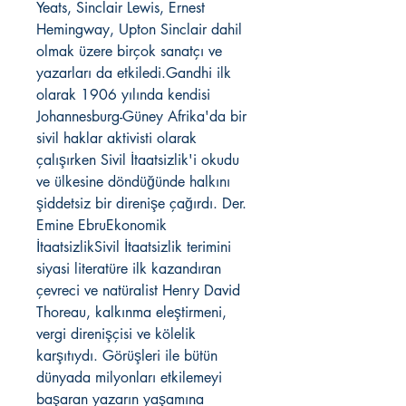
Yeats, Sinclair Lewis, Ernest
Hemingway, Upton Sinclair dahil
olmak üzere birçok sanatçı ve
yazarları da etkiledi.Gandhi ilk
olarak 1906 yılında kendisi
Johannesburg-Güney Afrika'da bir
sivil haklar aktivisti olarak
çalışırken Sivil İtaatsizlik'i okudu
ve ülkesine döndüğünde halkını
şiddetsiz bir direnişe çağırdı. Der.
Emine EbruEkonomik
İtaatsizlikSivil İtaatsizlik terimini
siyasi literatüre ilk kazandıran
çevreci ve natüralist Henry David
Thoreau, kalkınma eleştirmeni,
vergi direnişçisi ve kölelik
karşıtıydı. Görüşleri ile bütün
dünyada milyonları etkilemeyi
başaran yazarın yaşamına