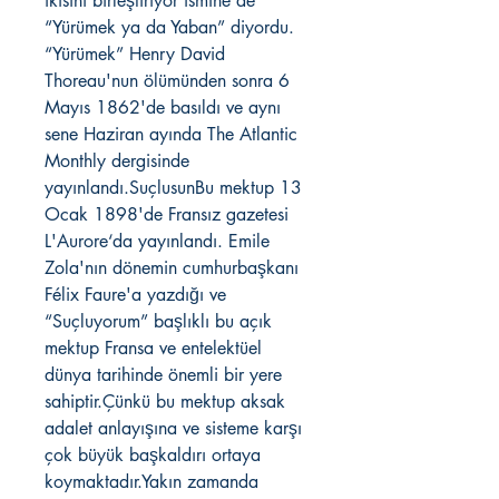
ikisini birleştiriyor ismine de
“Yürümek ya da Yaban” diyordu.
“Yürümek” Henry David
Thoreau'nun ölümünden sonra 6
Mayıs 1862'de basıldı ve aynı
sene Haziran ayında The Atlantic
Monthly dergisinde
yayınlandı.SuçlusunBu mektup 13
Ocak 1898'de Fransız gazetesi
L'Aurore‘da yayınlandı. Emile
Zola'nın dönemin cumhurbaşkanı
Félix Faure'a yazdığı ve
“Suçluyorum” başlıklı bu açık
mektup Fransa ve entelektüel
dünya tarihinde önemli bir yere
sahiptir.Çünkü bu mektup aksak
adalet anlayışına ve sisteme karşı
çok büyük başkaldırı ortaya
koymaktadır.Yakın zamanda