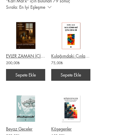
"Karl Marx" için bulunan 79 sonuç
Sırala:
En İyi Eşleşme
EVLER ZAMAN İÇİNDE / Aydan Selman
Kulağımdaki Çınlamalar
200,00₺
75,00₺
Sepete Ekle
Sepete Ekle
Beyaz Geceler
Köşegenler