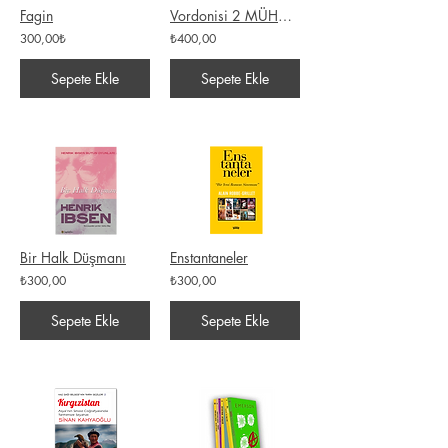
Fagin
Vordonisi 2 MÜHÜR / İlker Selman
300,00₺
₺400,00
Sepete Ekle
Sepete Ekle
Bir Halk Düşmanı
Enstantaneler
₺300,00
₺300,00
Sepete Ekle
Sepete Ekle