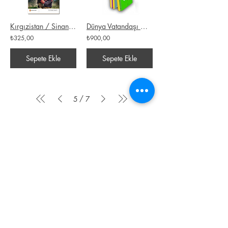
Kırgızistan / Sinan Kahyaoğlu
Dünya Vatandaşı Olmak Seti (7 Kitap)
₺325,00
₺900,00
Sepete Ekle
Sepete Ekle
/
5
7
KAFEKÜLTÜR
iletisim@kafekultur.com
© 2023 by
wwwebstory
Alışveriş
Sosyal Medya
İlk Öğrenen Sen Ol