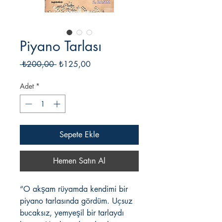
Piyano Tarlası
Normal
İndirimli
 ₺200,00 
₺125,00
Fiyat
Fiyat
Adet
*
Sepete Ekle
Hemen Satın Al
“O akşam rüyamda kendimi bir
piyano tarlasında gördüm. Uçsuz
bucaksız, yemyeşil bir tarlaydı