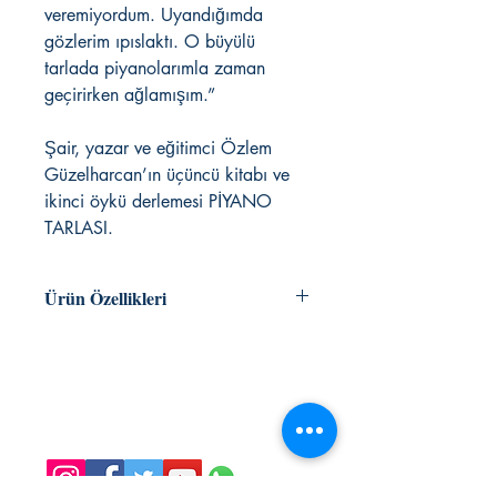
veremiyordum. Uyandığımda
gözlerim ıpıslaktı. O büyülü
tarlada piyanolarımla zaman
geçirirken ağlamışım.”
Şair, yazar ve eğitimci Özlem
Güzelharcan’ın üçüncü kitabı ve
ikinci öykü derlemesi PİYANO
TARLASI.
Ürün Özellikleri
ÖZLEM GÜZELHARCAN
öyküler
ISBN 978-605-5249-69-4
KAFEKÜLTÜR
140 sayfa
iletisim@kafekultur.com