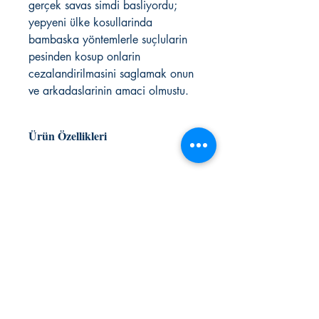
gerçek savas simdi basliyordu;
yepyeni ülke kosullarinda
bambaska yöntemlerle suçlularin
pesinden kosup onlarin
cezalandirilmasini saglamak onun
ve arkadaslarinin amaci olmustu.
Ürün Özellikleri
MUAMMER YÜKSEL
roman/siyasi
ISBN 978-6051431017
KAFEKÜLTÜR
366 sayfa
iletisim@kafekultur.com
© 2023 by
wwwebstory
Alışveriş