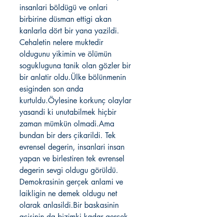
insanlari böldügü ve onlari
birbirine düsman ettigi akan
kanlarla dört bir yana yazildi.
Cehaletin nelere muktedir
oldugunu yikimin ve ölümün
sogukluguna tanik olan gözler bir
bir anlatir oldu.Ülke bölünmenin
esiginden son anda
kurtuldu.Öylesine korkunç olaylar
yasandi ki unutabilmek hiçbir
zaman mümkün olmadi.Ama
bundan bir ders çikarildi. Tek
evrensel degerin, insanlari insan
yapan ve birlestiren tek evrensel
degerin sevgi oldugu görüldü.
Demokrasinin gerçek anlami ve
laikligin ne demek oldugu net
olarak anlasildi.Bir baskasinin
acisinin da bizimki kadar gerçek