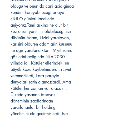
oldugu ve onun da cani acidiginda
kendini koruyabilecegi ortaya
çikti.O günleri lanetlerle
aniyoruz.Tanri askina ne olur bir
kez olsun yanilmis olabileceginizi
düsünün.Adam, kizini yaralayan,
karisini öldüren adamlarin kursunu
ile agir yaralandiktan 19 yil sonra
gözlerini açtiginda ülke 2030
yilinda idi. Kötüler ellerindeki en
büyük kozu kaybetmislerdi; rüsvet
veremezlerdi, kara parayla
dünyalari satin alamazlardi. Ama
kötüler her zaman var olacakti.
Ülkede yasanan iç savas
döneminin zaaflarindan
yararlananlar bir holding
yönetimini ele geçirmislerdi. Iste