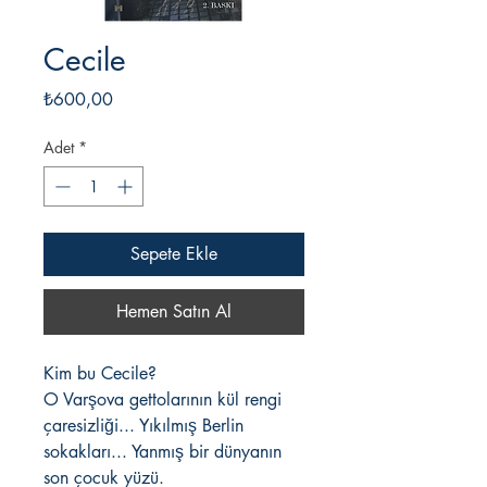
Cecile
Fiyat
₺600,00
Adet
*
Sepete Ekle
Hemen Satın Al
Kim bu Cecile?
O Varşova gettolarının kül rengi
çaresizliği... Yıkılmış Berlin
sokakları... Yanmış bir dünyanın
son çocuk yüzü.