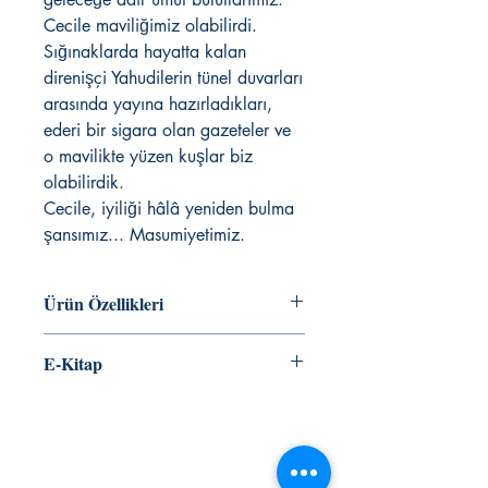
Cecile maviliğimiz olabilirdi.
Sığınaklarda hayatta kalan
direnişçi Yahudilerin tünel duvarları
arasında yayına hazırladıkları,
ederi bir sigara olan gazeteler ve
o mavilikte yüzen kuşlar biz
olabilirdik.
Cecile, iyiliği hâlâ yeniden bulma
şansımız... Masumiyetimiz.
Ürün Özellikleri
RAŞEL RAKELLA ASAL
E-Kitap
roman
ISBN 9786055249182
RAŞEL RAKELLA ASAL E-Kitapları
280 sayfa
Google Books
KAFEKÜLTÜR