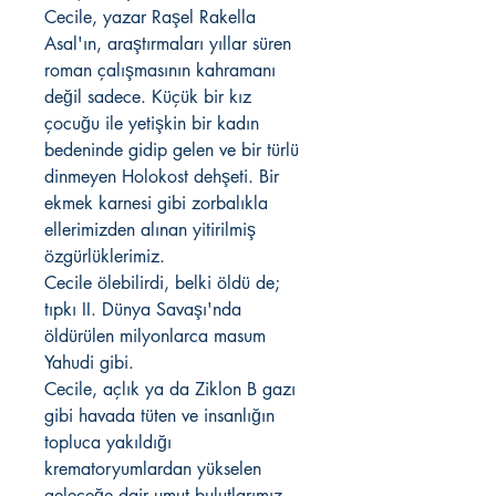
Cecile, yazar Raşel Rakella
Asal'ın, araştırmaları yıllar süren
roman çalışmasının kahramanı
değil sadece. Küçük bir kız
çocuğu ile yetişkin bir kadın
bedeninde gidip gelen ve bir türlü
dinmeyen Holokost dehşeti. Bir
ekmek karnesi gibi zorbalıkla
ellerimizden alınan yitirilmiş
özgürlüklerimiz.
Cecile ölebilirdi, belki öldü de;
tıpkı II. Dünya Savaşı'nda
öldürülen milyonlarca masum
Yahudi gibi.
Cecile, açlık ya da Ziklon B gazı
gibi havada tüten ve insanlığın
topluca yakıldığı
krematoryumlardan yükselen
geleceğe dair umut bulutlarımız.