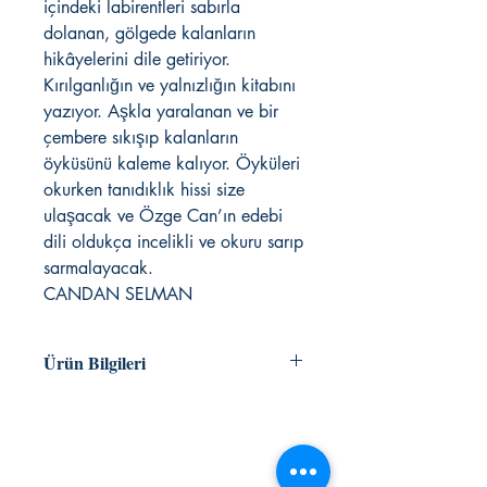
içindeki labirentleri sabırla
dolanan, gölgede kalanların
hikâyelerini dile getiriyor.
Kırılganlığın ve yalnızlığın kitabını
yazıyor. Aşkla yaralanan ve bir
çembere sıkışıp kalanların
öyküsünü kaleme kalıyor. Öyküleri
okurken tanıdıklık hissi size
ulaşacak ve Özge Can’ın edebi
dili oldukça incelikli ve okuru sarıp
sarmalayacak.
CANDAN SELMAN
Ürün Bilgileri
ÖZGE CAN
ISBN 9786051434490
136 sayfa
KAFEKÜLTÜR