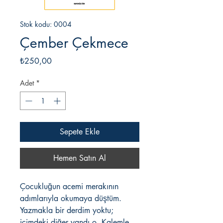
Stok kodu: 0004
Çember Çekmece
Fiyat
₺250,00
Adet
*
Sepete Ekle
Hemen Satın Al
Çocukluğun acemi merakının
adımlarıyla okumaya düştüm.
Yazmakla bir derdim yoktu;
içimdeki diğer yandı o. Kalemle