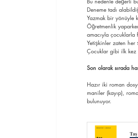
Bu nedenle değerli b
Deneme tadı alabildi
Yazmak bir yönüyle k
Öğretmenlik yaparken 
amacıyla çocuklarla f
Yetişkinler zaten her 
Çocuklar gibi ilk ke
Son olarak sırada han
Hazır iki roman dosya
maniler (kayıp), rom
bulunuyor.
Taş