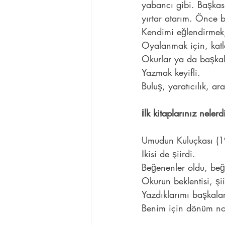
yabancı gibi. Başkası
yırtar atarım. Önce b
Kendimi eğlendirmek,
Oyalanmak için, katl
Okurlar ya da başka
Yazmak keyifli.
Buluş, yaratıcılık, a
İlk kitaplarınız nele
Umudun Kuluçkası (1
İkisi de şiirdi.
Beğenenler oldu, be
Okurun beklentisi, şii
Yazdıklarımı başkala
Benim için dönüm nok