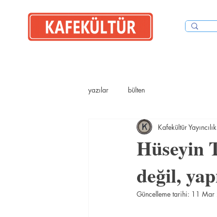
İYİ OKU
yazılar
bülten
Kafekültür Yayıncılık
Hüseyin T
değil, ya
Güncelleme tarihi:
11 Mar