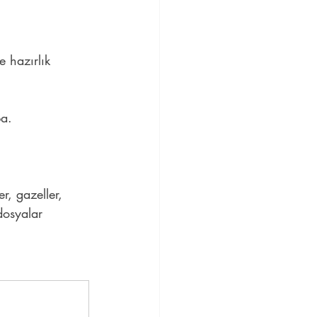
e hazırlık 
ba.
r, gazeller, 
dosyalar 