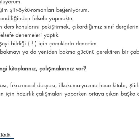
uluyorum.
ğim şiir-öykü-romanları beğeniyorum.
endiliğinden felsefe yapmaktır.
ders konularını pekiştirmek, çıkardığımız sınıf dergilerin
elsefe denemeleri yaptık.
şeyi bildiği ( ! ) için çocuklarla denedim.
z bakmayı ya da yeniden bakma gücünü gerektiren bir ça
gi kitaplarınız, çalışmalarınız var?
sı, fıkra-mesel dosyası, ilkokuma-yazma hece kitabı, şiirle
an için hazırlık çalışmaları yaparken ortaya çıkan başka 
 Kafa