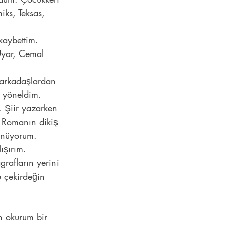
iks, Teksas, 
kaybettim.
Uyar, Cemal 
 arkadaşlardan 
a yöneldim.
 Şiir yazarken 
 Romanın dikiş 
şünüyorum.
ışırım.
rafların yerini 
u çekirdeğin 
 
n okurum bir 