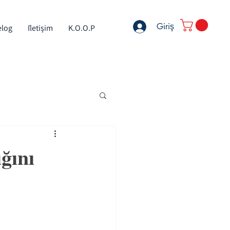
Giriş
elog
İletişim
K.O.O.P
ğını