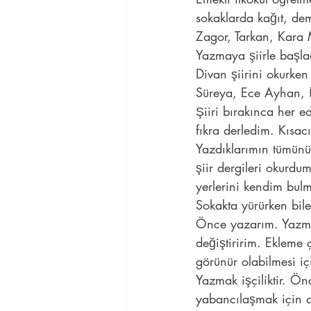
sokaklarda kağıt, dem
Zagor, Tarkan, Kara M
Yazmaya şiirle başla
Divan şiirini okurken
Süreya, Ece Ayhan, İ
Şiiri bırakınca her 
fıkra derledim. Kısa
Yazdıklarımın tümünü
şiir dergileri okurd
yerlerini kendim bul
Sokakta yürürken bile
Önce yazarım. Yazma 
değiştiririm. Ekleme 
görünür olabilmesi iç
Yazmak işçiliktir. Ön
yabancılaşmak için d