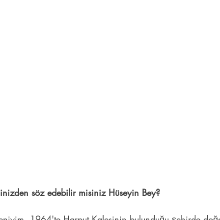
dinizden söz edebilir misiniz Hüseyin Bey?
meniyim. 1964'te Harput Kalesinin bulunduğu şehirde do