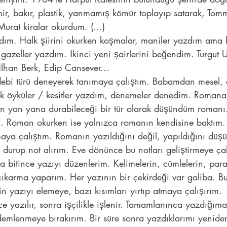
ir, bakır, plastik, yanmamış kömür toplayıp satarak, Tomm
urat kiralar okurdum. (...)
dım. Halk şiirini okurken koşmalar, maniler yazdım ama 
 gazeller yazdım. İkinci yeni şairlerini beğendim. Turgut 
lhan Berk, Edip Cansever...
edebi türü deneyerek tanımaya çalıştım. Babamdan mesel,
cık öyküler / kesitler yazdım, denemeler denedim. Roman
n yan yana durabileceği bir tür olarak düşündüm romanı.
um. Roman okurken ise yalnızca romanın kendisine baktım.
maya çalıştım. Romanın yazıldığını değil, yapıldığını dü
 durup not alırım. Eve dönünce bu notları geliştirmeye çal
bitince yazıyı düzenlerim. Kelimelerin, cümlelerin, parag
çıkarma yaparım. Her yazının bir çekirdeği var galiba. B
in yazıyı elemeye, bazı kısımları yırtıp atmaya çalışırım.
ce yazılır, sonra işçilikle işlenir. Tamamlanınca yazdığıma
emlenmeye bırakırım. Bir süre sonra yazdıklarımı yenide