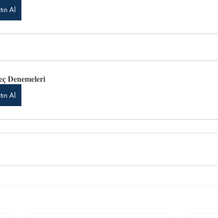
tın Al
eç Denemeleri
tın Al