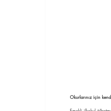
Okurlarınız için ken
Emekli ilkokul öğret