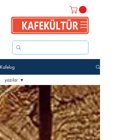
Kafelog
yazılar
yazılar
bülten