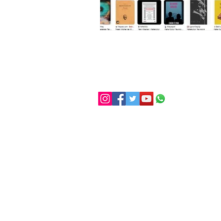
KAFEKÜLTÜR
iletisim@kafekultur.com