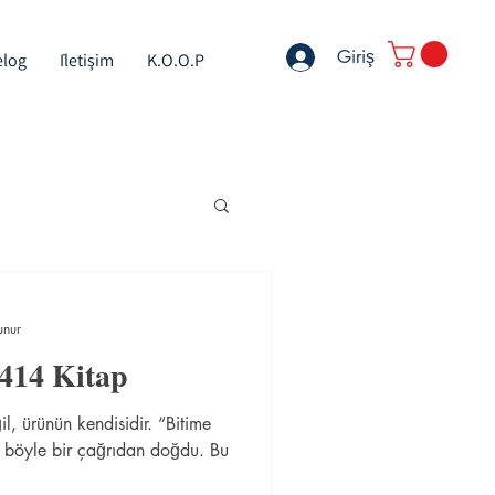
Giriş
elog
İletişim
K.O.O.P
unur
414 Kitap
, ürünün kendisidir. “Bitime
böyle bir çağrıdan doğdu. Bu