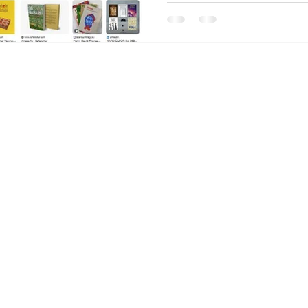
Alışveriş
Sosyal Medya
Kargo & İade
Facebook
Site Kuralları
Twitter
Ödeme Yöntemleri
Instagram
Hakkında
Youtube
Linkedin