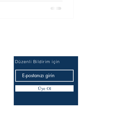
İlk Öğrenen Sen Ol
Düzenli Bildirim için
Üye Ol