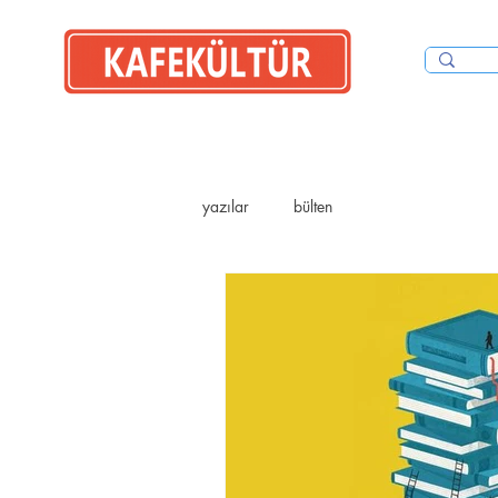
İYİ OKU
yazılar
bülten