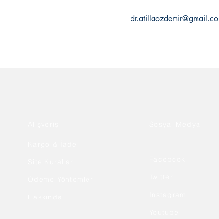
dr.atillaozdemir@gmail.c
Alışveriş
Sosyal Medya
Kargo & İade
Facebook
Site Kuralları
Twitter
Ödeme Yöntemleri
Instagram
Hakkında
Youtube