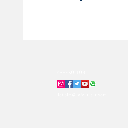
KAFEKÜLTÜR
iletisim@kafekultur.com