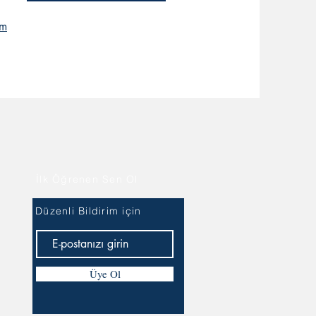
om
İlk Öğrenen Sen Ol
Düzenli Bildirim için
Üye Ol