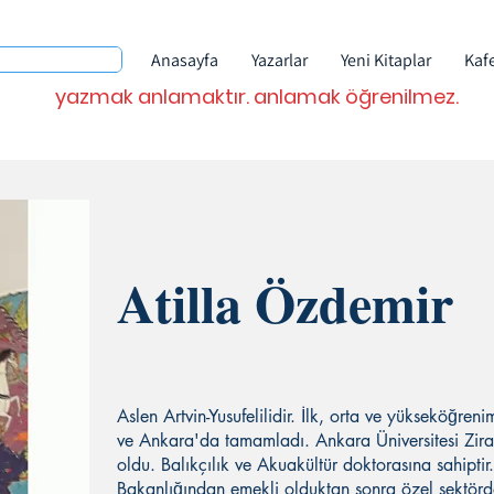
Anasayfa
Yazarlar
Yeni Kitaplar
Kaf
yazmak anlamaktır. anlamak öğrenilmez.
Atilla Özdemir
Aslen Artvin-Yusufelilidir. İlk, orta ve yükseköğreni
ve Ankara'da tamamladı. Ankara Üniversitesi Zir
oldu. Balıkçılık ve Akuakültür doktorasına sahipti
Bakanlığından emekli olduktan sonra özel sektörde