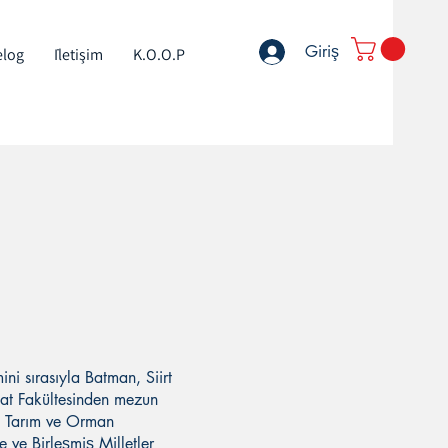
Giriş
elog
İletişim
K.O.O.P
mini sırasıyla Batman, Siirt
aat Fakültesinden mezun
r. Tarım ve Orman
 ve Birleşmiş Milletler