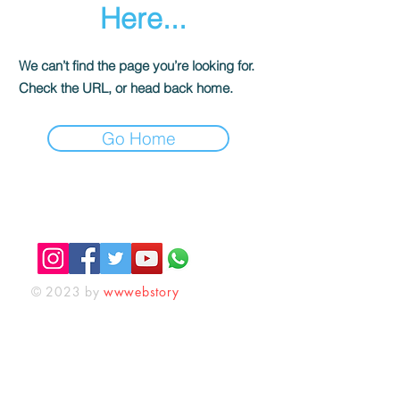
Here...
We can’t find the page you’re looking for.
Check the URL, or head back home.
Go Home
KAFEKÜLTÜR
iletisim@kafekultur.com
© 2023 by
wwwebstory
Alışveriş
Sosyal Medya
İlk Öğrenen Sen Ol