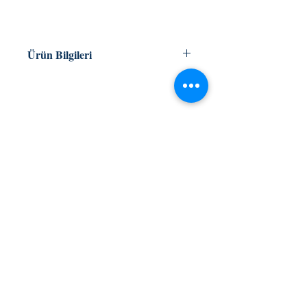
Ürün Bilgileri
SİNAN KAHYAOĞLU
tarih/kültür/turizm
ISBN 978-605-143-474-2
KAFEKÜLTÜR
304 sayfa
iletisim@kafekultur.com
© 2023 by
wwwebstory
Alışveriş
Sosyal Medya
İlk Öğrenen Sen Ol
Facebook
Twitter