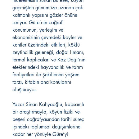
incelemesini sunan bu eser, köyün
geçmişten günümüze uzanan çok
katmanlı yapısını gözler önüne
seriyor. Güre’nin coğrafi
konumunun, yerleşim ve
ekonomisinin çevredeki köyler ve
kentler üzerindeki etkileri, köklü
zeytincilik geleneği, doğal limanı,
termal kaplıcaları ve Kaz Dağı’nın
eteklerindeki hayvancılık ve tarım
faaliyetleri ile şekillenen yaşam
tarzı, kitabın ana konularını
oluşturuyor.
Yazar Sinan Kahyaoğlu, kapsamlı
bir araştırmayla, köyün fiziki ve
beşeri coğrafyasından tarihi süreç
içindeki toplumsal değişimlerine
kadar her yönüyle Güre’yi