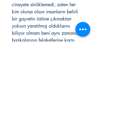
cinayete sürüklemedi; zaten her
kim olursa olsun insanların belirli
bir gayretin üstüne çıkmaktan
yoksun yaratılmış olduklarını
biliyor olmam beni aynı zamanda
başkalarının felaketlerine karşı
duyarsız kıldı." DOLU AĞIZ
Ürün Özellikleri
HALİL GÖKHAN
ISBN 9786051431727
320 sayfa
KAFEKÜLTÜR
iletisim@kafekultur.com
© 2023 by
wwwebstory