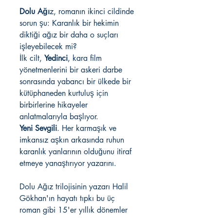
Dolu Ağı
z, romanın ikinci cildinde
sorun şu: Karanlık bir hekimin
diktiği ağız bir daha o suçları
işleyebilecek mi?
İlk cilt,
Yedinci
, kara film
yönetmenlerini bir askeri darbe
sonrasında yabancı bir ülkede bir
kütüphaneden kurtuluş için
birbirlerine hikayeler
anlatmalarıyla başlıyor.
Yeni Sevgili
. Her karmaşık ve
imkansız aşkın arkasında ruhun
karanlık yanlarının olduğunu itiraf
etmeye yanaştırıyor yazarını.
Dolu Ağız trilojisinin yazarı Halil
Gökhan'ın hayatı tıpkı bu üç
roman gibi 15'er yıllık dönemler