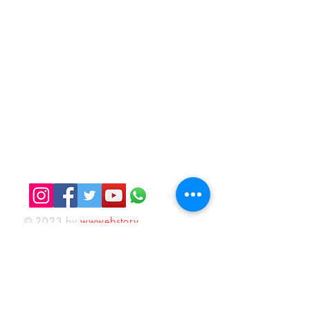
KAFEKÜLTÜR
iletisim@kafekultur.com
© 2023 by
wwwebstory
Alışveriş
Sosyal Medya
İlk Öğrenen Sen Ol
Facebook