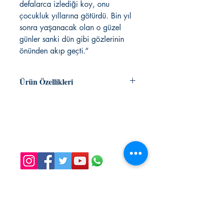
defalarca izlediği koy, onu
çocukluk yıllarına götürdü. Bin yıl
sonra yaşanacak olan o güzel
günler sanki dün gibi gözlerinin
önünden akıp geçti.”
Ürün Özellikleri
İLKER SELMAN
tarih/roman/bilimkurgu
ISBN 9786051432175
KAFEKÜLTÜR
160 sayfa
iletisim@kafekultur.com
© 2023 by
wwwebstory
Alışveriş
Sosyal Medya