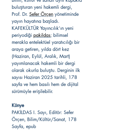
Bilim, kültür ve sanatı aynı kapakta
buluşturan yeni hakemli dergi,
Prof. Dr.
Sefer Örçen
yönetiminde
yayın hayatına başladı.
KAFEKÜLTÜR Yayıncılık’ın yeni
periyodiği
pakildas
; bilimsel
merakla entelektüel yaratıcılığı bir
araya getiren, yılda dört kez
(Haziran, Eylül, Aralık, Mart)
yayımlanacak hakemli bir dergi
olarak okurla buluştu. Derginin ilk
sayısı Haziran 2025 tarihli, 178
sayfa ve hem basılı hem de dijital
sürümüyle erişilebilir.
Künye
PAKİLDAS I. Sayı, Editör: Sefer
Örçen, Bilim/Kültür/Sanat, 178
Sayfa, epub