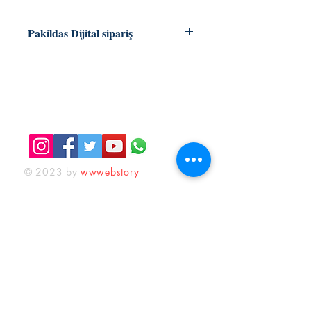
Pakildas Dijital sipariş
KOBO Ebooks
GOOGLE Books
KAFEKÜLTÜR
iletisim@kafekultur.com
© 2023 by
wwwebstory
Alışveriş
Sosyal Medya
İlk Öğrenen Sen Ol
Facebook
Twitter
Instagram