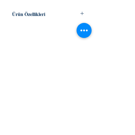
Ürün Özellikleri
İLKER SELMAN
roman/bilimkurgu/ekoloji
ISBN 978-605-143-488-9
KAFEKÜLTÜR
188 sayfa
iletisim@kafekultur.com
© 2023 by
wwwebstory
Alışveriş
Sosyal Medya
İlk Öğrenen Sen Ol
Facebook
Twitter
Instagram