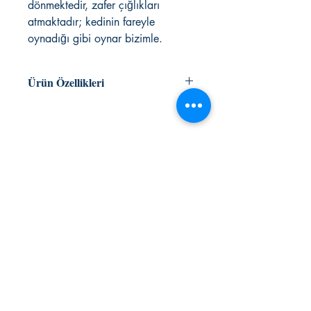
dönmektedir, zafer çığlıkları
atmaktadır; kedinin fareyle
oynadığı gibi oynar bizimle.
Ürün Özellikleri
MUAMMER YÜKSEL
roman/polisiye
ISBN 9786051431468
KAFEKÜLTÜR
400 sayfa
iletisim@kafekultur.com
© 2023 by
wwwebstory
Alışveriş
Sosyal Medya
İlk Öğrenen Sen Ol
Facebook