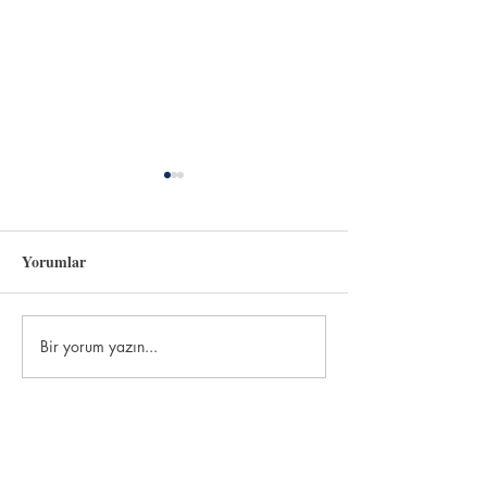
Yorumlar
Sevgili Vatanım
Bir yorum yazın...
Temmuz Konuşma
"Gerçekçi ama
hayalperest."