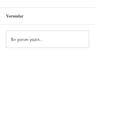
Yorumlar
Sevgili Vatanım
Bir yorum yazın...
Temmuz Konuşma
"Gerçekçi ama
hayalperest."