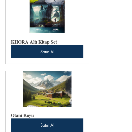
KHORA Altı Kitap Set
Satın Al
Otani Köyü
Satın Al