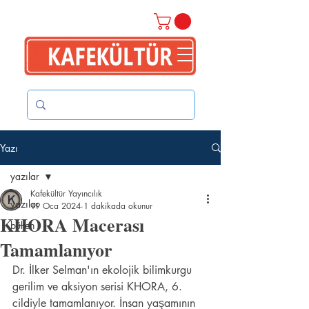
Yazı
yazılar
Kafekültür Yayıncılık
yazılar
19 Oca 2024
1 dakikada okunur
KHORA Macerası
bülten
Tamamlanıyor
Dr. İlker Selman'ın ekolojik bilimkurgu 
gerilim ve aksiyon serisi KHORA, 6. 
cildiyle tamamlanıyor. İnsan yaşamının 