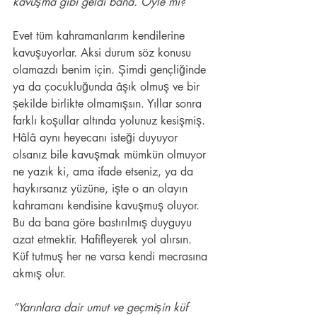
kavuşma gibi geldi bana. Öyle mi? 
Evet tüm kahramanlarım kendilerine 
kavuşuyorlar. Aksi durum söz konusu 
olamazdı benim için. Şimdi gençliğinde 
ya da çocukluğunda âşık olmuş ve bir 
şekilde birlikte olmamışsın. Yıllar sonra 
farklı koşullar altında yolunuz kesişmiş. 
Hâlâ aynı heyecanı isteği duyuyor 
olsanız bile kavuşmak mümkün olmuyor 
ne yazık ki, ama ifade etseniz, ya da 
haykırsanız yüzüne, işte o an olayın 
kahramanı kendisine kavuşmuş oluyor. 
Bu da bana göre bastırılmış duyguyu 
azat etmektir. Hafifleyerek yol alırsın. 
Küf tutmuş her ne varsa kendi mecrasına 
akmış olur. 
“Yarınlara dair umut ve geçmişin küf 