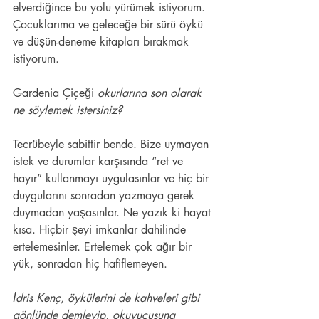
elverdiğince bu yolu yürümek istiyorum. 
Çocuklarıma ve geleceğe bir sürü öykü 
ve düşün-deneme kitapları bırakmak 
istiyorum.
Gardenia Çiçeği
 okurlarına son olarak 
ne söylemek istersiniz? 
Tecrübeyle sabittir bende. Bize uymayan 
istek ve durumlar karşısında “ret ve 
hayır” kullanmayı uygulasınlar ve hiç bir 
duygularını sonradan yazmaya gerek 
duymadan yaşasınlar. Ne yazık ki hayat 
kısa. Hiçbir şeyi imkanlar dahilinde 
ertelemesinler. Ertelemek çok ağır bir 
yük, sonradan hiç hafiflemeyen. 
İdris Kenç, öykülerini de kahveleri gibi 
gönlünde demleyip, okuyucusuna 