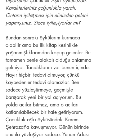
diyorsunuz 
Çocukluk Aşkı
 öykünüzde. 
Karakterleriniz çoğunlukla yaralı. 
Onların iyileşmesi için elinizden geleni 
yapmışsınız. Sizce iyileşiyorlar mı? 
Bundan sonraki öykülerim kurmaca 
olabilir ama bu ilk kitap kesinlikle 
yaşanmışlıklarımdan kopup gelenler. Bu 
tamamen benle alakalı olduğu anlamına 
gelmiyor. Tanıdıklarım var bunun içinde. 
Hayır hiçbiri tedavi olmuyor, çünkü 
kaybedenler tedavi olamazlar. Ben 
sadece yüzleştirmeye, geçmişle 
barışarak yeni bir yol açıyorum. Bu 
yolda acılar bitmez, ama o acıları 
katlanılabilecek bir hale getiriyorum. 
Çocukluk aşkı öyküsündeki Kerem 
Şehrazat'a kavuşmuyor. Günün birinde 
onunla yüzleşiyor sadece. Yunan Adası 