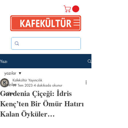
Yazı
yazılar
Kafekültür Yayıncılık
yazılar
19 Tem 2023
4 dakikada okunur
Gardenia Çiçeği: İdris
bülten
Kenç’ten Bir Ömür Hatırı
Kalan Öyküler…