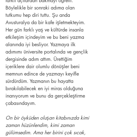
farklı açılardan bakmayı öğretti. 
Böylelikle bir sonraki adıma olan 
tutkumu hep diri tuttu. Şu anda 
Avusturalya da bir kafe işletmekteyim. 
Her gün farklı yaş ve kültürde insanla 
etkileşim içindeyim ve bu beni yazma 
alanında iyi besliyor. Yazmaya ilk 
adımımı üniversite portalında ve gençlik 
dergisinde adım attım. Ürettiğim 
içeriklere dair olumlu dönüşler beni 
memnun edince de yazmayı keyifle 
sürdürdüm. Yazmanın bu hayatta 
bırakılabilecek en iyi miras olduğuna 
inanıyorum ve bunu da gerçekleştirme 
çabasındayım.
On bir öyküden oluşan kitabınızda kimi 
zaman hüzünlendim, kimi zaman 
gülümsedim. Ama her birini çok sıcak, 