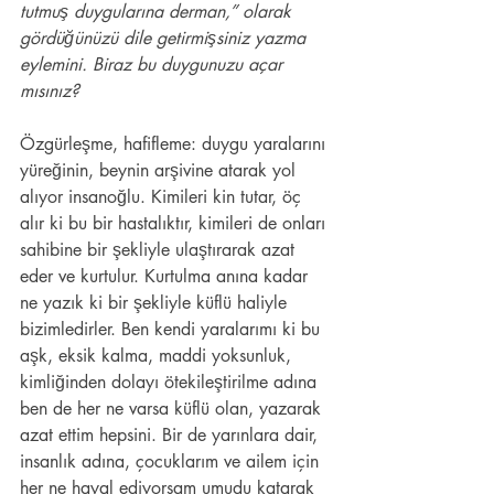
tutmuş duygularına derman,” olarak 
gördüğünüzü dile getirmişsiniz yazma 
eylemini. Biraz bu duygunuzu açar 
mısınız?
Özgürleşme, hafifleme: duygu yaralarını 
yüreğinin, beynin arşivine atarak yol 
alıyor insanoğlu. Kimileri kin tutar, öç 
alır ki bu bir hastalıktır, kimileri de onları 
sahibine bir şekliyle ulaştırarak azat 
eder ve kurtulur. Kurtulma anına kadar 
ne yazık ki bir şekliyle küflü haliyle 
bizimledirler. Ben kendi yaralarımı ki bu 
aşk, eksik kalma, maddi yoksunluk, 
kimliğinden dolayı ötekileştirilme adına 
ben de her ne varsa küflü olan, yazarak 
azat ettim hepsini. Bir de yarınlara dair, 
insanlık adına, çocuklarım ve ailem için 
her ne hayal ediyorsam umudu katarak 