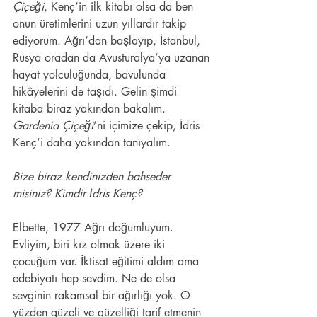
Çiçeği
, Kenç’in ilk kitabı olsa da ben 
onun üretimlerini uzun yıllardır takip 
ediyorum. Ağrı’dan başlayıp, İstanbul, 
Rusya oradan da Avusturalya’ya uzanan 
hayat yolculuğunda, bavulunda 
hikâyelerini de taşıdı. Gelin şimdi 
kitaba biraz yakından bakalım. 
Gardenia Çiçeği
’ni içimize çekip, İdris 
Kenç’i daha yakından tanıyalım. 
Bize biraz kendinizden bahseder 
misiniz? Kimdir İdris Kenç? 
Elbette, 1977 Ağrı doğumluyum. 
Evliyim, biri kız olmak üzere iki 
çocuğum var. İktisat eğitimi aldım ama 
edebiyatı hep sevdim. Ne de olsa 
sevginin rakamsal bir ağırlığı yok. O 
yüzden güzeli ve güzelliği tarif etmenin 