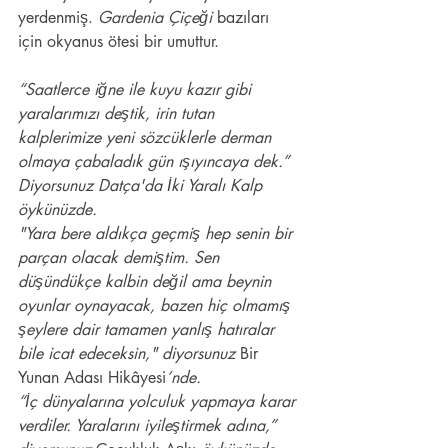
yerdenmiş. 
Gardenia Çiçeği
 bazıları 
için okyanus ötesi bir umuttur. 
“Saatlerce iğne ile kuyu kazır gibi 
yaralarımızı deştik, irin tutan 
kalplerimize yeni sözcüklerle derman 
olmaya çabaladık gün ışıyıncaya dek.” 
Diyorsunuz Datça'da İki Yaralı Kalp 
öykünüzde. 
"Yara bere aldıkça geçmiş hep senin bir 
parçan olacak demiştim. Sen 
düşündükçe kalbin değil ama beynin 
oyunlar oynayacak, bazen hiç olmamış 
şeylere dair tamamen yanlış hatıralar 
bile icat edeceksin," diyorsunuz 
Bir 
Yunan Adası Hikâyesi
’nde. 
“İç dünyalarına yolculuk yapmaya karar 
verdiler. Yaralarını iyileştirmek adına,” 