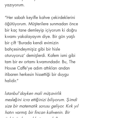
yazıyorum.
“Her sabah keyifle kahve çekirdeklerini 
öğütüyorum. Müşterilere sunmadan önce 
bir kaç tane demleyip içiyorum ki doğru 
kıvamı yakalayayım diye. Bir gün yaşlı 
bir çift ‘Burada kendi evimizin 
bahçesindeymişiz gibi bir hisle 
oturuyoruz’ demişlerdi. Kafem ismi gibi 
tam bir ev ortamı kıvamındadır. Bu, The 
House Caffe'ye adım attıkları andan 
itibaren herkesin hissettiği bir duygu 
halidir.”
İstanbul’dayken mali müşavirlik 
mesleğini icra ettiğinizi biliyorum. Şimdi 
size bir matematik sorusu geliyor. Kırk yıl 
hatırı varmış bir fincan kahvenin. Bir 