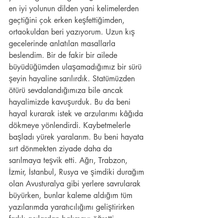
en iyi yolunun dilden yani kelimelerden 
geçtiğini çok erken keşfettiğimden, 
ortaokuldan beri yazıyorum. Uzun kış 
gecelerinde anlatılan masallarla 
beslendim. Bir de fakir bir ailede 
büyüdüğümden ulaşamadığımız bir sürü 
şeyin hayaline sarılırdık. Statümüzden 
ötürü sevdalandığımıza bile ancak 
hayalimizde kavuşurduk. Bu da beni 
hayal kurarak istek ve arzularımı kâğıda 
dökmeye yönlendirdi. Kaybetmelerle 
başladı yürek yaralarım. Bu beni hayata 
sırt dönmekten ziyade daha da 
sarılmaya teşvik etti. Ağrı, Trabzon, 
İzmir, İstanbul, Rusya ve şimdiki durağım 
olan Avusturalya gibi yerlere savrularak 
büyürken, bunlar kaleme aldığım tüm 
yazılarımda yaratıcılığımı geliştirirken 