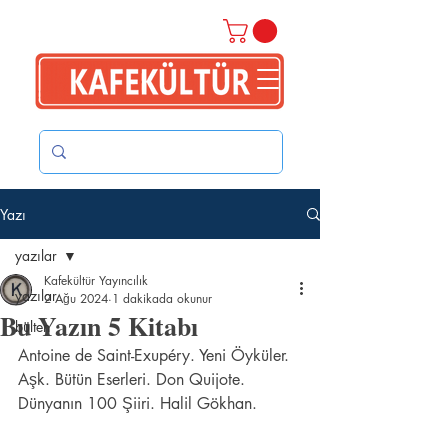
Yazı
yazılar
Kafekültür Yayıncılık
yazılar
2 Ağu 2024
1 dakikada okunur
Bu Yazın 5 Kitabı
bülten
Antoine de Saint-Exupéry. Yeni Öyküler. 
Aşk. Bütün Eserleri. Don Quijote. 
Dünyanın 100 Şiiri. Halil Gökhan. 