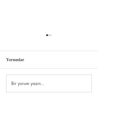
Yorumlar
Sevgili Vatanım
Bir yorum yazın...
Temmuz Konuşma
"Gerçekçi ama
hayalperest."