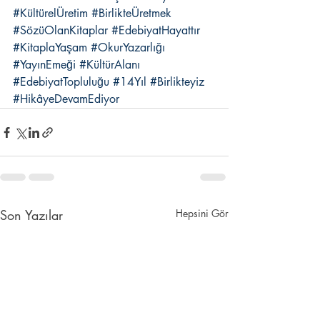
#KültürelÜretim
#BirlikteÜretmek
#SözüOlanKitaplar
#EdebiyatHayattır
#KitaplaYaşam
#OkurYazarlığı
#YayınEmeği
#KültürAlanı
#EdebiyatTopluluğu
#14Yıl
#Birlikteyiz
#HikâyeDevamEdiyor
Son Yazılar
Hepsini Gör