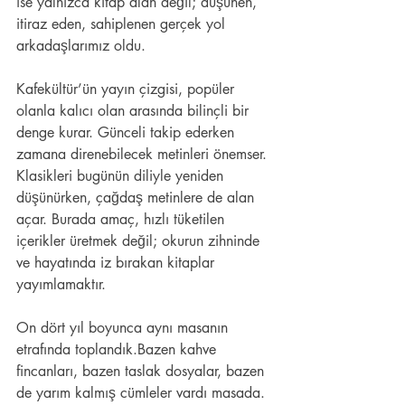
ise yalnızca kitap alan değil; düşünen, 
itiraz eden, sahiplenen gerçek yol 
arkadaşlarımız oldu.
Kafekültür’ün yayın çizgisi, popüler 
olanla kalıcı olan arasında bilinçli bir 
denge kurar. Günceli takip ederken 
zamana direnebilecek metinleri önemser. 
Klasikleri bugünün diliyle yeniden 
düşünürken, çağdaş metinlere de alan 
açar. Burada amaç, hızlı tüketilen 
içerikler üretmek değil; okurun zihninde 
ve hayatında iz bırakan kitaplar 
yayımlamaktır.
On dört yıl boyunca aynı masanın 
etrafında toplandık.Bazen kahve 
fincanları, bazen taslak dosyalar, bazen 
de yarım kalmış cümleler vardı masada. 