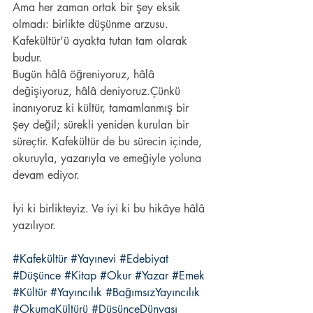
Ama her zaman ortak bir şey eksik 
olmadı: birlikte düşünme arzusu. 
Kafekültür’ü ayakta tutan tam olarak 
budur.
Bugün hâlâ öğreniyoruz, hâlâ 
değişiyoruz, hâlâ deniyoruz.Çünkü 
inanıyoruz ki kültür, tamamlanmış bir 
şey değil; sürekli yeniden kurulan bir 
süreçtir. Kafekültür de bu sürecin içinde, 
okuruyla, yazarıyla ve emeğiyle yoluna 
devam ediyor.
İyi ki birlikteyiz. Ve iyi ki bu hikâye hâlâ 
yazılıyor.
#Kafekültür
#Yayınevi
#Edebiyat
#Düşünce
#Kitap
#Okur
#Yazar
#Emek
#Kültür
#Yayıncılık
#BağımsızYayıncılık
#OkumaKültürü
#DüşünceDünyası