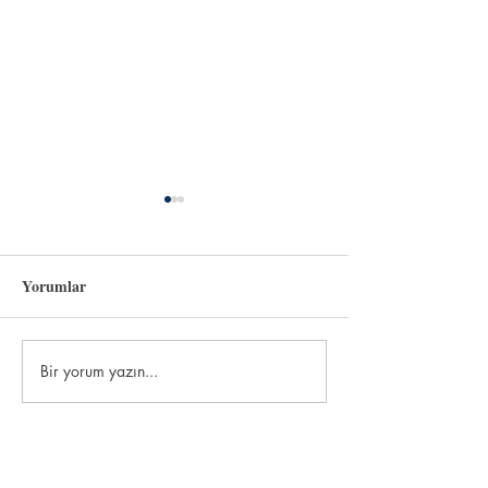
Yorumlar
Sevgili Vatanım
Bir yorum yazın...
Temmuz Konuşma
"Gerçekçi ama
hayalperest."