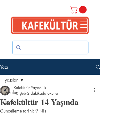
Yazı
yazılar
Kafekültür Yayıncılık
yazılar
10 Şub
2 dakikada okunur
Kafekültür 14 Yaşında
bülten
Güncelleme tarihi:
9 Nis