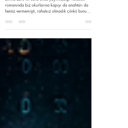
Yolun Devamı'ndan...
Emine Ebru iki sene önce yayımladığı Yolculuk
romanında biz okurlarına kapıyı da anahtarı da
henüz vermemişti, rahatsız olmadık çünkü bunu
bilmiyorduk bile. Bu ay yayımlanan Yolun Devamı
romanı, yazarın aslında çok dikkat edilmesi gereken
“ironik” tanımlamalarına göre hem yazarın kendi
edebiyat kariyerinde önemli bir ayraç hem de Türk
edebiyatında ironi çağının çoktan başladığının
işaret fişeğini ateşliyor. Bir kuple... Hayal
Gerçekliktir Fethiye Devlet Hastanesinde polikli