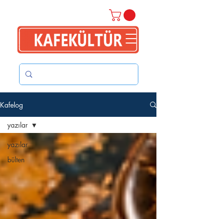
Kafelog
yazılar
yazılar
bülten