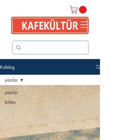
Kafelog
yazılar
yazılar
bülten