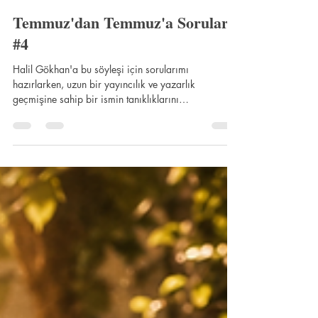
Kafekültür Yayıncılık
18 Tem
13 dakikada okunur
Temmuz'dan Temmuz'a Sorular
#4
Halil Gökhan'a bu söyleşi için sorularımı
hazırlarken, uzun bir yayıncılık ve yazarlık
geçmişine sahip bir ismin tanıklıklarını
dinleyeceğimi düşünüyordum. Cevapları
okuduğumdaysa, biyografisini anlatan bir yazarla
değil, kendi kavramlarını sürekli yeniden sorgulayan
bir düşünce insanıyla karşılaştım. En çok dikkatimi
çeken şey, cevaplarının kesin yargılar üretmek
yerine kavramların içini açması oldu. "Ben
sorumluluk aramadım; yetki aradım." derken de,
"Yanlışlardan çok yanıl