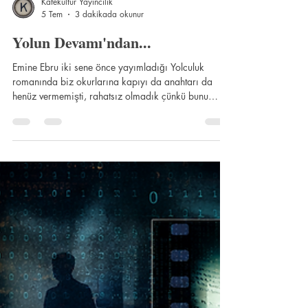
Kafekültür Yayıncılık
5 Tem
3 dakikada okunur
Yolun Devamı'ndan...
Emine Ebru iki sene önce yayımladığı Yolculuk
romanında biz okurlarına kapıyı da anahtarı da
henüz vermemişti, rahatsız olmadık çünkü bunu
bilmiyorduk bile. Bu ay yayımlanan Yolun Devamı
romanı, yazarın aslında çok dikkat edilmesi gereken
“ironik” tanımlamalarına göre hem yazarın kendi
edebiyat kariyerinde önemli bir ayraç hem de Türk
edebiyatında ironi çağının çoktan başladığının