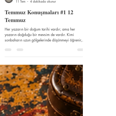
Kafekültür Yayıncılık
11 Tem
4 dakikada okunur
Temmuz Konuşmaları #1 12
Temmuz
Her yazarın bir doğum tarihi vardır; ama her
yazarın doğduğu bir mevsim de vardır. Kimi
sonbaharın uzun gölgelerinde düşünmeyi öğrenir,
kimi ilkbaharın telaşlı filizlenişinde, kimi de yazın
ortasında, güneşin zamanı ağırlaştırdığı günlerde.
Temmuz Konuşmaları, doğum günlerini yalnızca
biyografik bir ayrıntı olarak değil, yazarlığın
görünmeyen iklimlerinden biri olarak okumayı
amaçlayan bir söyleşi dizisi. Takvimdeki bir günü