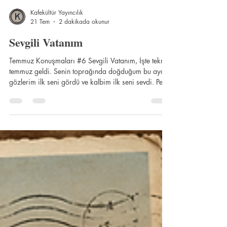
Kafekültür Yayıncılık
21 Tem
2 dakikada okunur
Sevgili Vatanım
Temmuz Konuşmaları #6 Sevgili Vatanım, İşte tekrar
temmuz geldi. Senin toprağında doğduğum bu ayda,
gözlerim ilk seni gördü ve kalbim ilk seni sevdi. Peki,
her an ne kadar seni özlediğimi biliyor musun?
Eminim, tıpkı senden uzak diğer çocukların gibi. Bu
uçsuz bucaksız dünyada sana ait olmak ne büyük
bir gurur! Birlikte geçirdiğimiz temmuz aylarını
hatırlıyor musun? Kavurucu güneşi, çeşme
etrafındaki oyunlarımızı, yaramazlıklarımızı, çocuk
kahkahalarımızı hatırlıyor musun? Se